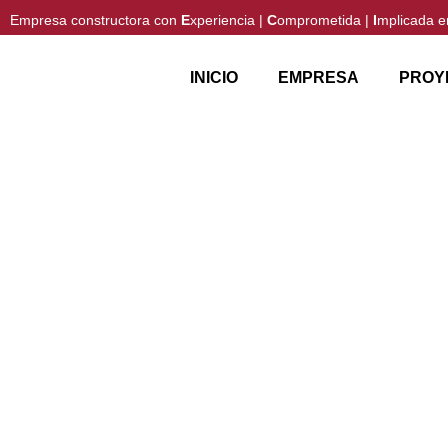
Empresa constructora con
E
xperiencia |
C
omprometida |
I
mplicada e
INICIO
EMPRESA
PROY