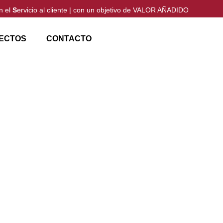
n el
S
ervicio al cliente | con un objetivo de VALOR AÑADIDO
ECTOS
CONTACTO