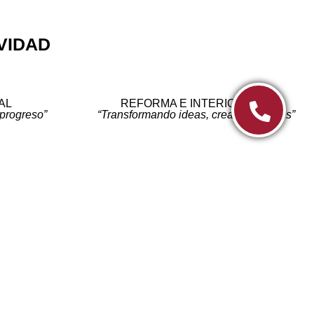
VIDAD
AL
REFORMA E INTERIORISMO
progreso”
“Transformando ideas, creando sueños”
INFO
Aviso legal